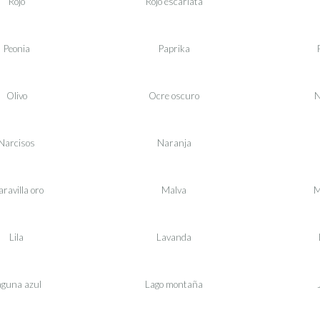
Rojo
Rojo escarlata
Peonia
Paprika
Olivo
Ocre oscuro
N
Narcisos
Naranja
ravilla oro
Malva
M
Lila
Lavanda
aguna azul
Lago montaña