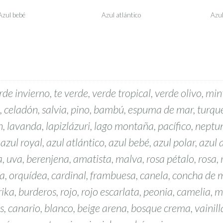
Azul bebé
Azul atlántico
Azu
de invierno, te verde, verde tropical, verde olivo, mint
i, celadón, salvia, pino, bambú, espuma de mar, turqu
an, lavanda, lapizlázuri, lago montaña, pacífico, neptu
, azul royal, azul atlántico, azul bebé, azul polar, azu
la, uva, berenjena, amatista, malva, rosa pétalo, rosa, 
za, orquídea, cardinal, frambuesa, canela, concha de 
ika, burderos, rojo, rojo escarlata, peonia, camelia, 
s, canario, blanco, beige arena, bosque crema, vainill