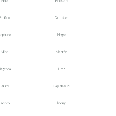
Pino
Pinecone
Pacífico
Orquídea
eptuno
Negro
Mint
Marrón
agenta
Lima
Laurel
Lapizlázuri
Jacinto
Índigo