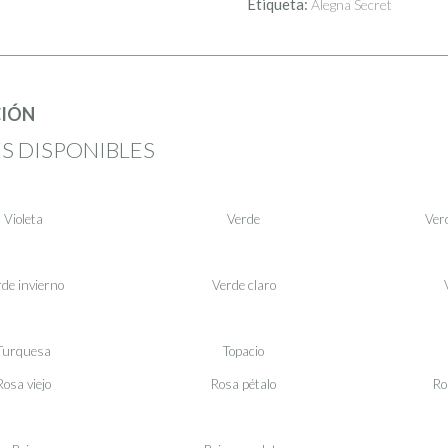
Etiqueta:
Alegna Secret
(76
colores)
cantidad
CIÓN
S DISPONIBLES
Violeta
Verde
Verd
de invierno
Verde claro
Turquesa
Topacio
Rosa viejo
Rosa pétalo
Ro