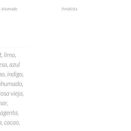
l ahumado
Amatista
, lima,
esa, azul
no, índigo,
l ahumado,
rosa viejo,
mar,
magenta,
a, cacao,