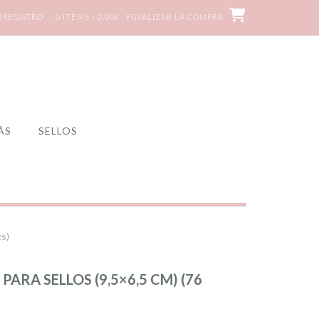
| REGISTRO
0 ITEMS - 0,00€
FINALIZAR LA COMPRA
ÁS
SELLOS
es)
ARA SELLOS (9,5×6,5 CM) (76