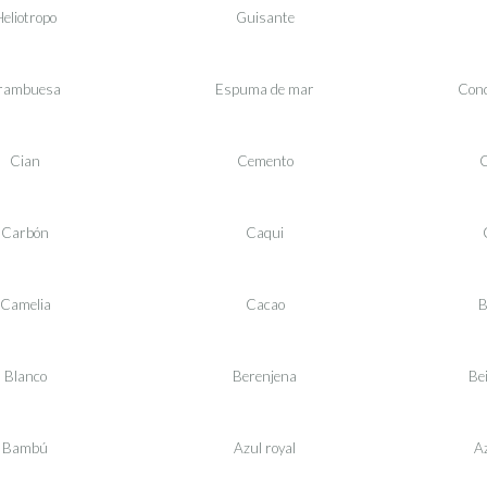
eliotropo
Guisante
rambuesa
Espuma de mar
Conc
Cian
Cemento
C
Carbón
Caqui
Camelia
Cacao
B
Blanco
Berenjena
Be
Bambú
Azul royal
Az