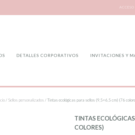
ACCESO 
OS
DETALLES CORPORATIVOS
INVITACIONES Y M
icio
/
Sellos personalizados
/ Tintas ecológicas para sellos (9,5×6,5 cm) (76 color
TINTAS ECOLÓGICAS P
COLORES)