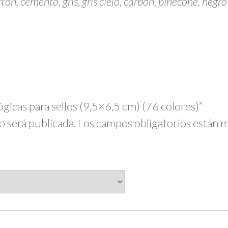
rón, cemento, gris, gris cielo, carbón, pinecone, negro
ógicas para sellos (9,5×6,5 cm) (76 colores)”
o será publicada.
Los campos obligatorios están 