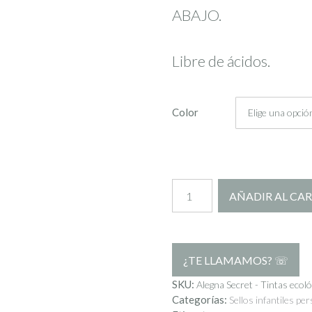
ABAJO.
Libre de ácidos.
Color
Tintas
AÑADIR AL CA
ecológicas
para
sellos
(9,5x6,5
SKU:
Alegna Secret - Tintas ecoló
Categorías:
Sellos infantiles pe
cm)