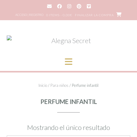
Saltar
al
ACCESO | REGISTRO
0 ITEMS - 0,00€
FINALIZAR LA COMPRA
contenido
Inicio
/
Para niños
/ Perfume infantil
PERFUME INFANTIL
Mostrando el único resultado