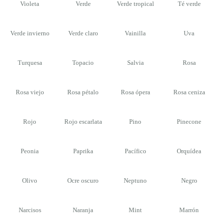
Violeta
Verde
Verde tropical
Té verde
Verde invierno
Verde claro
Vainilla
Uva
Turquesa
Topacio
Salvia
Rosa
Rosa viejo
Rosa pétalo
Rosa ópera
Rosa ceniza
Rojo
Rojo escarlata
Pino
Pinecone
Peonia
Paprika
Pacífico
Orquídea
Olivo
Ocre oscuro
Neptuno
Negro
Narcisos
Naranja
Mint
Marrón