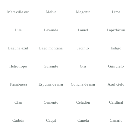
Maravilla oro
Malva
Magenta
Lima
Lila
Lavanda
Laurel
Lapizlázuri
Laguna azul
Lago montaña
Jacinto
Índigo
Heliotropo
Guisante
Gris
Gris cielo
Frambuesa
Espuma de mar
Concha de mar
Azul cielo
Cian
Cemento
Celadón
Cardinal
Carbón
Caqui
Canela
Canario