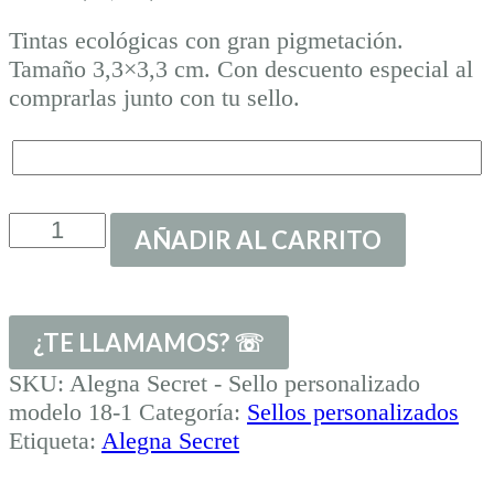
Tintas ecológicas con gran pigmetación.
Tamaño 3,3×3,3 cm. Con descuento especial al
comprarlas junto con tu sello.
Transformar
AÑADIR AL CARRITO
mi
logo
en
sello
cantidad
SKU:
Alegna Secret - Sello personalizado
modelo 18-1
Categoría:
Sellos personalizados
Etiqueta:
Alegna Secret