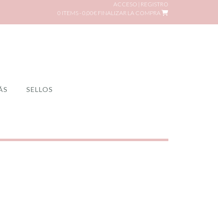
ACCESO | REGISTRO
0 ITEMS - 0,00€
FINALIZAR LA COMPRA
ÁS
SELLOS