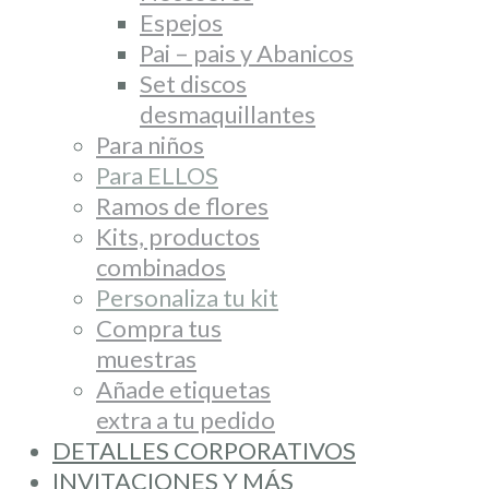
Espejos
Pai – pais y Abanicos
Set discos
desmaquillantes
Para niños
Para ELLOS
Ramos de flores
Kits, productos
combinados
Personaliza tu kit
Compra tus
muestras
Añade etiquetas
extra a tu pedido
DETALLES CORPORATIVOS
INVITACIONES Y MÁS