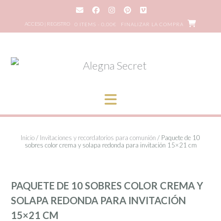
Saltar
al
ACCESO | REGISTRO
0 ITEMS - 0,00€
FINALIZAR LA COMPRA
contenido
Inicio
/
Invitaciones y recordatorios para comunión
/ Paquete de 10
sobres color crema y solapa redonda para invitación 15×21 cm
PAQUETE DE 10 SOBRES COLOR CREMA Y
SOLAPA REDONDA PARA INVITACIÓN
15×21 CM