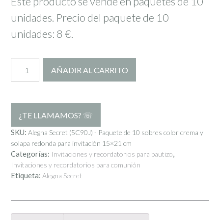
Este producto se vende en paquetes de 10
unidades. Precio del paquete de 10
unidades: 8 €.
Paquete
AÑADIR AL CARRITO
de
10
sobres
color
SKU:
Alegna Secret (5C90J) - Paquete de 10 sobres color crema y
solapa redonda para invitación 15×21 cm
crema
Categorías:
,
Invitaciones y recordatorios para bautizo
y
Invitaciones y recordatorios para comunión
Etiqueta:
Alegna Secret
solapa
redonda
para