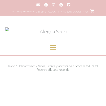
Saltar
al
ACCESO | REGISTRO
0 ITEMS - 0,00€
FINALIZAR LA COMPRA
contenido
Inicio
/
Delicattessen
/
Vinos, licores y accesorios
/ Set de vino Grand
Reserva etiqueta redonda