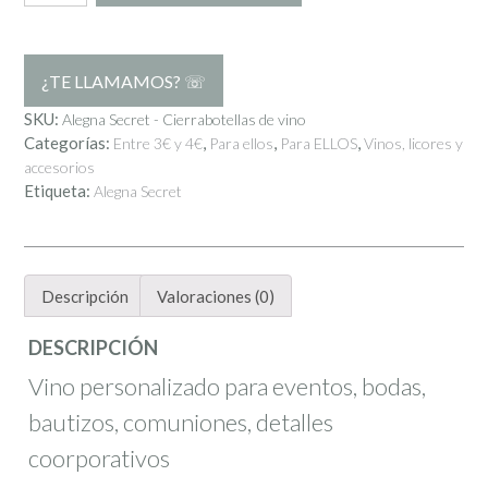
de
vino
Grand
Reserva
SKU:
Alegna Secret - Cierrabotellas de vino
Categorías:
,
,
,
Entre 3€ y 4€
Para ellos
Para ELLOS
Vinos, licores y
etiqueta
accesorios
redonda
Etiqueta:
Alegna Secret
cantidad
Descripción
Valoraciones (0)
DESCRIPCIÓN
Vino personalizado para eventos, bodas,
bautizos, comuniones, detalles
coorporativos