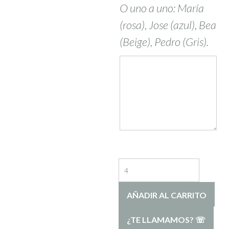
O uno a uno: María
(rosa), Jose (azul), Bea
(Beige), Pedro (Gris).
Libreta
con
AÑADIR AL CARRITO
estrella
y