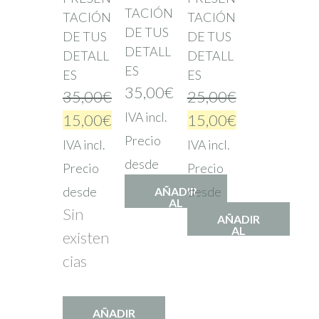
TACIÓN
TACIÓN
TACIÓN
DE TUS
DE TUS
DE TUS
DETALL
DETALL
DETALL
ES
ES
ES
35,00
€
35,00
€
25,00
€
IVA incl.
15,00
€
15,00
€
Precio
IVA incl.
IVA incl.
desde
Precio
Precio
desde
AÑADIR
desde
AL
Sin
CARRITO
AÑADIR
AL
existen
CARRITO
cias
AÑADIR