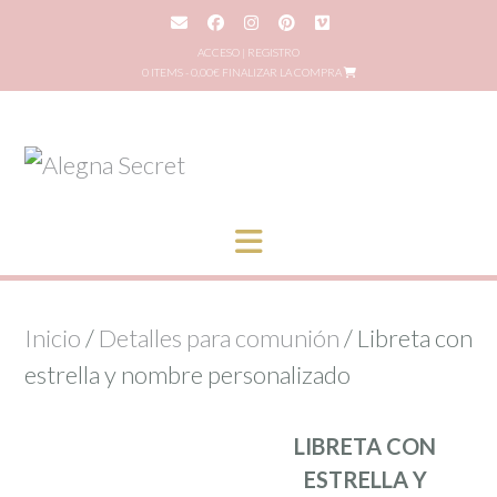
Saltar
al
ACCESO | REGISTRO
0 ITEMS - 0,00€
FINALIZAR LA COMPRA
contenido
Inicio
/
Detalles para comunión
/ Libreta con
estrella y nombre personalizado
LIBRETA CON
ESTRELLA Y