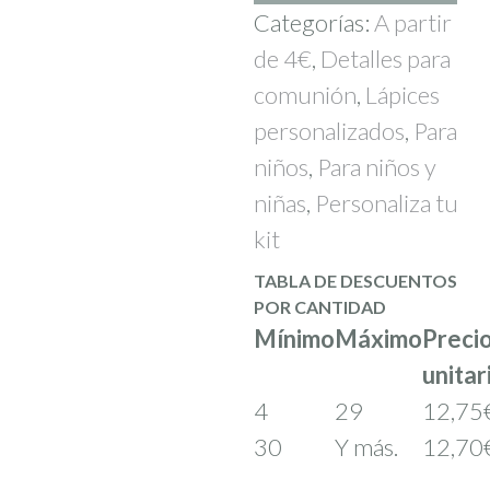
nombre
Categorías:
A partir
personalizado
de 4€
,
Detalles para
cantidad
comunión
,
Lápices
personalizados
,
Para
niños
,
Para niños y
niñas
,
Personaliza tu
kit
TABLA DE DESCUENTOS
POR CANTIDAD
Mínimo
Máximo
Preci
unitar
4
29
12,75
30
Y más.
12,70