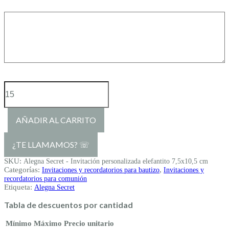
Invitación
personalizada
elefantito
AÑADIR AL CARRITO
7,5x10,5
cm
cantidad
SKU:
Alegna Secret - Invitación personalizada elefantito 7,5x10,5 cm
Categorías:
,
Invitaciones y recordatorios para bautizo
Invitaciones y
recordatorios para comunión
Etiqueta:
Alegna Secret
Tabla de descuentos por cantidad
Mínimo
Máximo
Precio unitario