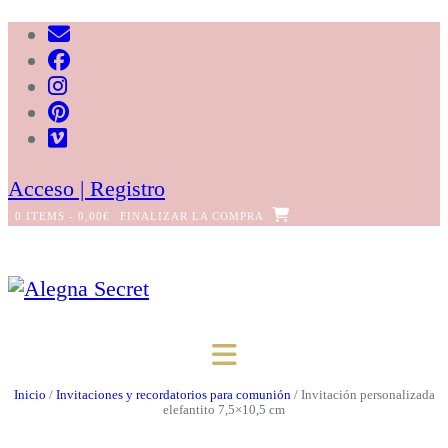
Saltar
al
contenido
Acceso | Registro
0 ITEMS - 0,00€
FINALIZAR LA COMPRA
Inicio
/
Invitaciones y recordatorios para comunión
/ Invitación personalizada
elefantito 7,5×10,5 cm