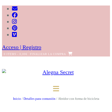
Saltar
al
contenido
Acceso | Registro
0 ITEMS - 0,00€
FINALIZAR LA COMPRA
Inicio
/
Detalles para comunión
/ Abridor con forma de bicicleta