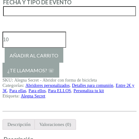
FECHA Y TIPO DE EVENTO
Abridor
con
forma
AÑADIR AL CARRITO
de
bicicleta
cantidad
SKU:
Alegna Secret - Abridor con forma de bicicleta
Categorías:
,
,
Abridores personalizados
Detalles para comunión
Entre 2€ y
,
,
,
,
3€
Para ellas
Para ellos
Para ELLOS
Personaliza tu kit
Etiqueta:
Alegna Secret
Descripción
Valoraciones (0)