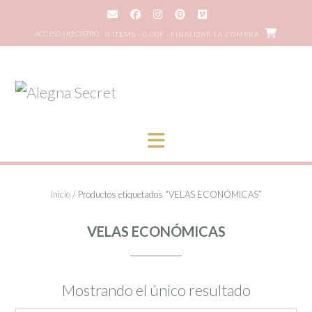
Saltar
al
ACCESO | REGISTRO
0 ITEMS - 0,00€
FINALIZAR LA COMPRA
contenido
Inicio
/ Productos etiquetados “VELAS ECONÓMICAS”
VELAS ECONÓMICAS
Mostrando el único resultado