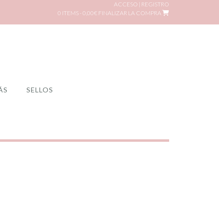
ACCESO | REGISTRO
0 ITEMS - 0,00€
FINALIZAR LA COMPRA
ÁS
SELLOS