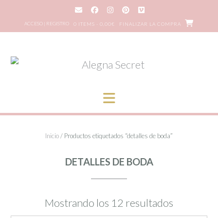
Saltar
al
ACCESO | REGISTRO
0 ITEMS - 0,00€
FINALIZAR LA COMPRA
contenido
Inicio
/ Productos etiquetados “detalles de boda”
DETALLES DE BODA
Mostrando los 12 resultados